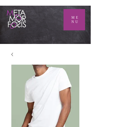
ME
NU