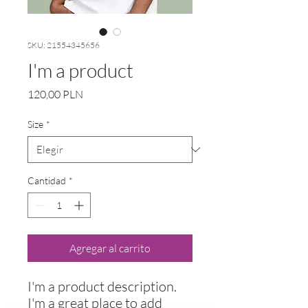
SKU: 21554345656
I'm a product
Precio
120,00 PLN
Size
*
Cantidad
*
Agregar al carrito
I'm a product description. 
I'm a great place to add 