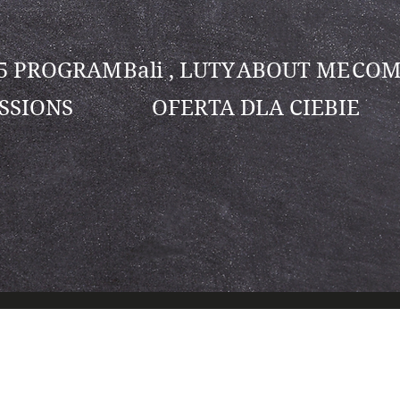
25 PROGRAM
Bali , LUTY
ABOUT ME
COM
SSIONS
OFERTA DLA CIEBIE
lena Pressler
es
0
seguidos