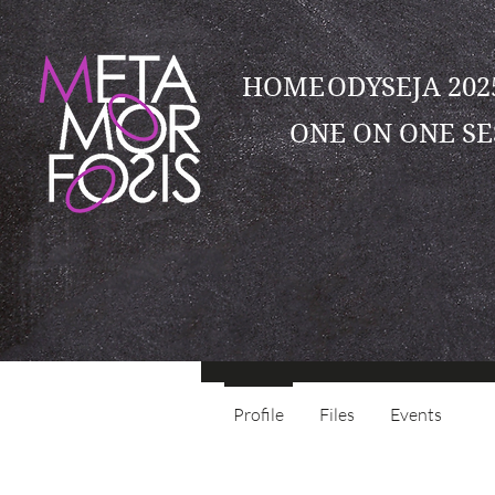
HOME
ODYSEJA 20
ONE ON ONE SE
Magda
0
seguidor
Profile
Files
Events