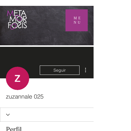
ME
NU
Más acciones
Seguir
zuzannale 025
Perfil