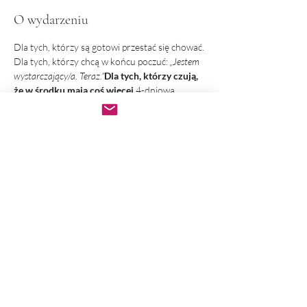
O wydarzeniu
Dla tych, którzy są gotowi przestać się chować.
Dla tych, którzy chcą w końcu poczuć: 
„Jestem 
wystarczający/a. Teraz.”
Dla tych, którzy czują, 
że w środku mają coś więcej.
4-dniowa 
podróż powrotna do swojej prawdy
Warsztat transformacyjny | 17–20 lipca | Bliss 
House, Kraków
👉 Czujesz, że wciąż coś Cię blokuje?
👉 Masz dość oceniania siebie i udawania?
👉 Tęsknisz za prawdziwym „JA”?
Pokaż więcej
Udostępnij to wydarzenie