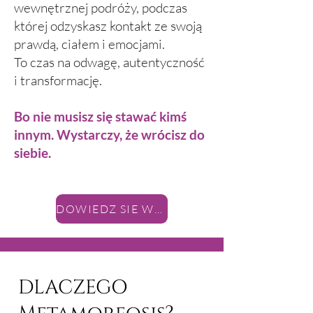
wewnętrznej podróży, podczas
której odzyskasz kontakt ze swoją
prawdą, ciałem i emocjami.
To czas na odwagę, autentyczność
i transformację.
Bo nie musisz się stawać kimś
innym. Wystarczy, że wrócisz do
siebie.
DOWIEDZ SIE WIECEJ
DLACZEGO