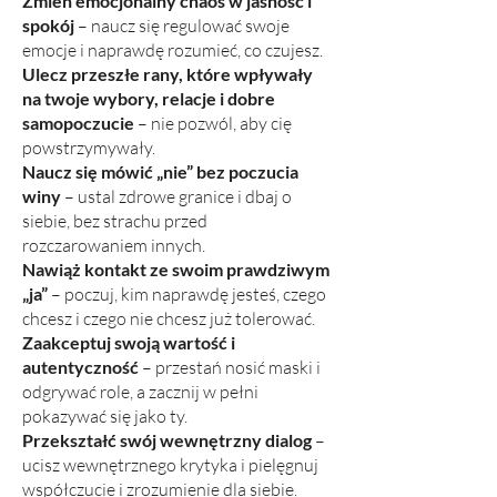
Zmień emocjonalny chaos w jasność i
spokój
– naucz się regulować swoje
emocje i naprawdę rozumieć, co czujesz.
Ulecz przeszłe rany, które wpływały
na twoje wybory, relacje i dobre
samopoczucie
– nie pozwól, aby cię
powstrzymywały.
Naucz się mówić „nie” bez poczucia
winy
– ustal zdrowe granice i dbaj o
siebie, bez strachu przed
rozczarowaniem innych.
Nawiąż kontakt ze swoim prawdziwym
„ja”
– poczuj, kim naprawdę jesteś, czego
chcesz i czego nie chcesz już tolerować.
Zaakceptuj swoją wartość i
autentyczność
– przestań nosić maski i
odgrywać role, a zacznij w pełni
pokazywać się jako ty.
Przekształć swój wewnętrzny dialog
–
ucisz wewnętrznego krytyka i pielęgnuj
współczucie i zrozumienie dla siebie.