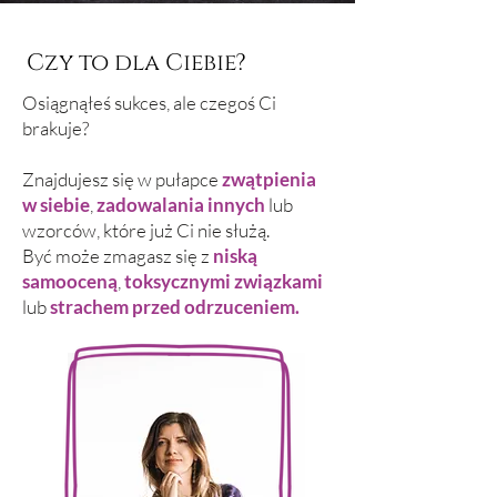
sobą i moją prawdą. Jestem
wdzięczna za jej obecność w moim
Czy to dla Ciebie?
życiu i gorąco polecam ją innym za
jej zdolność do tworzenia
Osiągnąłeś sukces, ale czegoś Ci
przestrzeni uzdrawiającej. Zanim
brakuje?
zaczęłam współpracę z Dagmarą,
zmagałam się z depresją i
Znajdujesz się w pułapce
zwątpienia
samotnością, czując się zagubiona.
w siebie
,
zadowalania innych
lub
Podczas naszych sesji nauczyłam się
wzorców, które już Ci nie służą.
akceptować wszystkie aspekty
Być może zmagasz się z
niską
siebie, w tym „negatywne” emocje,
samooceną
,
toksycznymi związkami
bez osądzania. Przyniosło mi to
lub
strachem przed odrzuceniem.
współczucie, wolność i wewnętrzne
wzmocnienie.