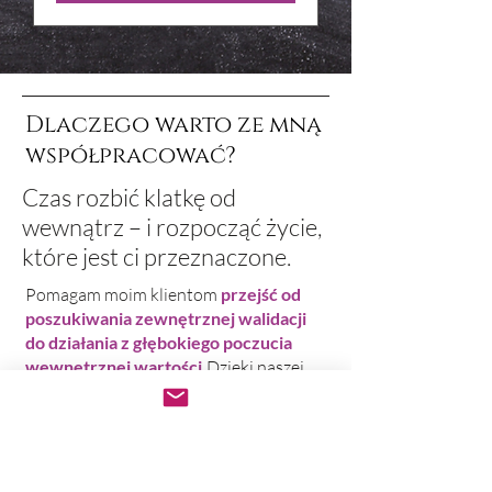
Dlaczego warto ze mną
współpracować?
Czas rozbić klatkę od
wewnątrz – i rozpocząć życie,
które jest ci przeznaczone.
Pomagam moim klientom
przejść od
poszukiwania zewnętrznej walidacji
do działania z głębokiego poczucia
wewnętrznej wartości.
Dzięki naszej
wspólnej pracy
nauczysz się
rozpuszczać iluzje
, które trzymają cię w
pułapce,
odkryjesz swoją prawdziwą
istotę
i
doświadczysz wolności poza
przywiązaniem.​