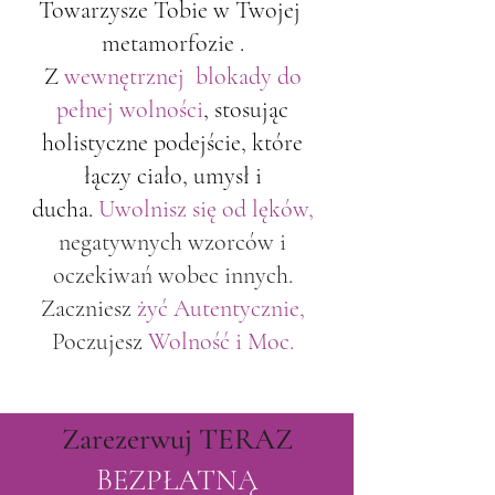
Towarzysze Tobie w Twojej
metamorfozie .
Z
wewnętrznej
blokady do
pełnej wolności
, stosując
holistyczne podejście, które
łączy ciało, umysł i
ducha.
Uwolnisz się od lęków,
negatywnych wzorców i
oczekiwań wobec innych.
Zaczniesz
żyć Autentycznie,
Poczujesz
Wolność i Moc.
Zarezerwuj TERAZ
BEZPŁATNĄ