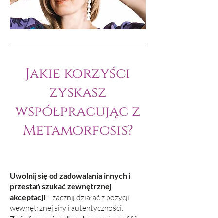
Jakie korzyści
zyskasz
współpracując z
Metamorfosis?
Uwolnij się od zadowalania innych i
przestań szukać zewnętrznej
akceptacji
– zacznij działać z pozycji
wewnętrznej siły i autentyczności.