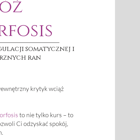
óż
fosis
ulacji somatycznej i
rznych ran
 wewnętrzny krytyk wciąż
rfosis
to nie tylko kurs – to
ozwoli Ci odzyskać spokój,
m.