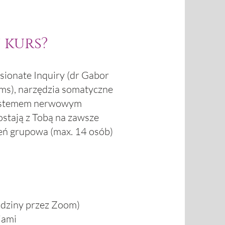
 kurs?
ionate Inquiry (dr Gabor
ems), narzędzia somatyczne
 systemem nerwowym
ostają z Tobą na zawsze
zeń grupowa (max. 14 osób)
odziny przez Zoom)
jami