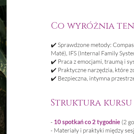
Co wyróżnia ten
✔️ Sprawdzone metody: Compass
Maté), IFS (Internal Family Syst
✔️ Praca z emocjami, traumą i
✔️ Praktyczne narzędzia, które z
✔️ Bezpieczna, intymna przestr
Struktura kursu
-
10 spotkań co 2 tygodnie
(2 g
- Materiały i praktyki między ses