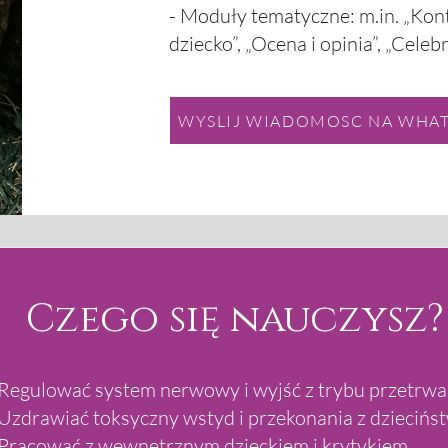
- Moduły tematyczne: m.in. „Kon
dziecko”, „Ocena i opinia”, „Celeb
WYSLIJ WIADOMOSC NA WHATS
Czego się nauczysz?
 Regulować system nerwowy i wyjść z trybu przetrwa
Uzdrawiać toksyczny wstyd i przekonania z dziecińs
 Pracować z wewnętrznym dzieckiem i krytykiem