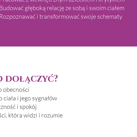
Budować głęboką relację ze sobą i swoim ciałem
 Rozpoznawać i transformować swoje schematy
 dołączyć?
o obecności
 ciała i jego sygnałów
zność i spokój
i, która widzi i rozumie