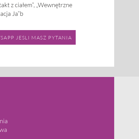
takt z ciałem”, „Wewnętrzne
racja Ja”b
APP JESLI MASZ PYTANIA
nia
twa