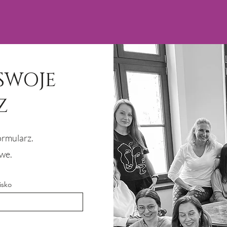
SWOJE
Z
ormularz.
iwe.
isko