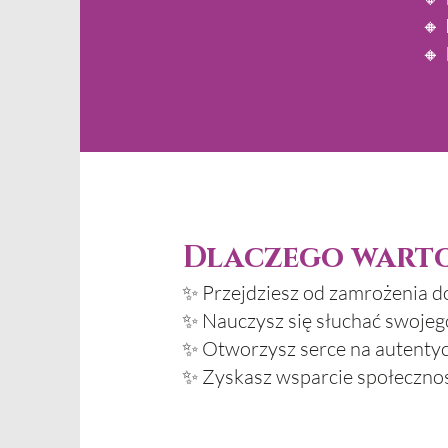
🔸 
🔸
Dlaczego warto
✨ Przejdziesz od zamrożenia d
✨ Nauczysz się słuchać swojego
✨ Otworzysz serce na autentyc
✨ Zyskasz wsparcie społecznośc