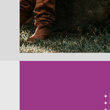
🔸
🔸 
🔸