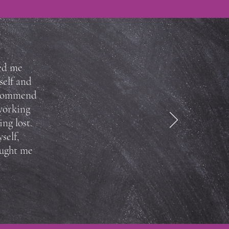
ted me
self and
recommend
working
ng lost.
self,
ought me