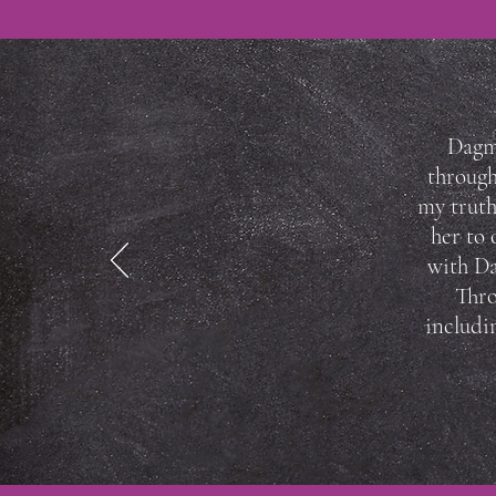
Dagma
through
my truth
her to 
with Da
Thro
includi