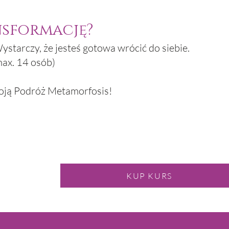
sformację?
ystarczy, że jesteś gotowa wrócić do siebie.
max. 14 osób)
swoją Podróż Metamorfosis!
KUP KURS