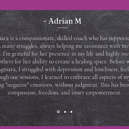
- Adrian M
ra is a compassionate, skilled coach who has suppor
 many struggles, always helping me reconnect with my
. I’m grateful for her presence in my life and highly 
others for her ability to create a healing space.
Before 
gmara, I struggled with depression and loneliness, feeli
ugh our sessions, I learned to embrace all aspects of my
ng "negative" emotions, without judgment. This has br
compassion, freedom, and inner empowerment.