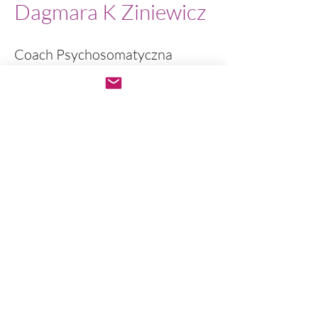
Dagmara K Ziniewicz
Coach Psychosomatyczna
Uniwersytet Warszawski ,
Pedagog i Edukator
Certifikowany terapeuta
Compassionate Inquiry( Dr
Gabor Mate)
Practitioner & Mentor & Educator
Certifikowany Coach NLP
Certifikat IFS Level 1 & IFS
Groupy
Akredytowany Nuaczyciel Tańca
Teraputycznego
Contact Beyond Contact
Nauczciel Medytacji