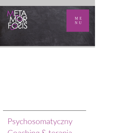
ME
NU
Psychosomatyczny
Coaching & terapia